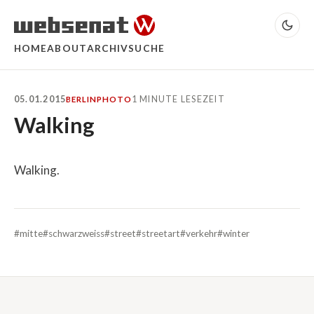
HOME
ABOUT
ARCHIV
SUCHE
05.01.2015
1 MINUTE LESEZEIT
BERLIN
PHOTO
Walking
Walking.
#mitte
#schwarzweiss
#street
#streetart
#verkehr
#winter