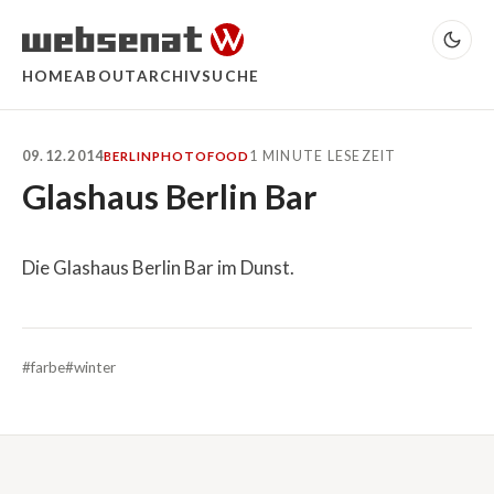
HOME
ABOUT
ARCHIV
SUCHE
09.12.2014
1 MINUTE LESEZEIT
BERLIN
PHOTO
FOOD
Glashaus Berlin Bar
Die Glashaus Berlin Bar im Dunst.
#farbe
#winter