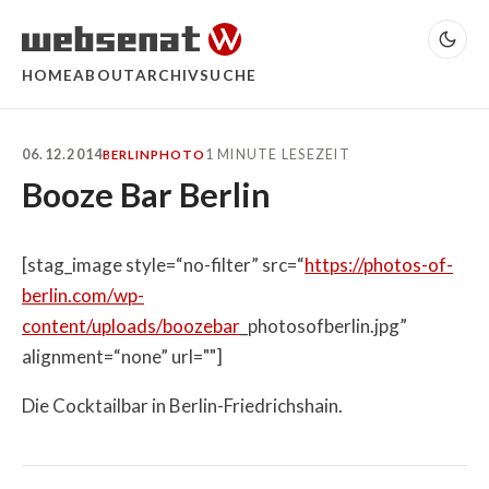
HOME
ABOUT
ARCHIV
SUCHE
06.12.2014
1 MINUTE LESEZEIT
BERLIN
PHOTO
Booze Bar Berlin
[stag_image style=“no-filter” src=“
https://photos-of-
berlin.com/wp-
content/uploads/boozebar
_photosofberlin.jpg”
alignment=“none” url=""]
Die Cocktailbar in Berlin-Friedrichshain.