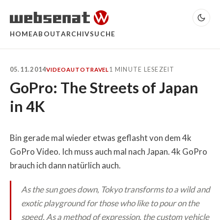
HOME
ABOUT
ARCHIV
SUCHE
05.11.2014
1 MINUTE LESEZEIT
VIDEO
AUTO
TRAVEL
GoPro: The Streets of Japan
in 4K
Bin gerade mal wieder etwas geflasht von dem 4k
GoPro Video. Ich muss auch mal nach Japan. 4k GoPro
brauch ich dann natürlich auch.
As the sun goes down, Tokyo transforms to a wild and
exotic playground for those who like to pour on the
speed. As a method of expression, the custom vehicle