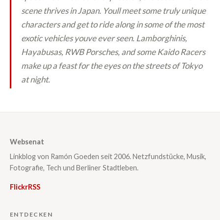
scene thrives in Japan. Youll meet some truly unique
characters and get to ride along in some of the most
exotic vehicles youve ever seen. Lamborghinis,
Hayabusas, RWB Porsches, and some Kaido Racers
make up a feast for the eyes on the streets of Tokyo
at night.
Websenat
Linkblog von Ramón Goeden seit 2006. Netzfundstücke, Musik,
Fotografie, Tech und Berliner Stadtleben.
Flickr
RSS
ENTDECKEN