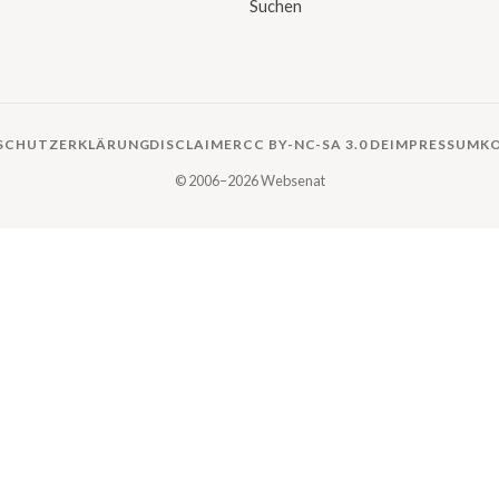
Suchen
SCHUTZERKLÄRUNG
DISCLAIMER
CC BY-NC-SA 3.0 DE
IMPRESSUM
K
© 2006–2026 Websenat