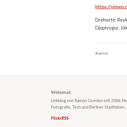
https://vime
Drehorte: Reyk
Djúpivogur, Jök
#winter
Websenat
Linkblog von Ramón Goeden seit 2006. Ne
Fotografie, Tech und Berliner Stadtleben.
Flickr
RSS