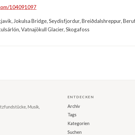
o.com/104091097
javik, Jokulsa Bridge, Seydisfjordur, Breiðdalshreppur, Beru
ulsárlón, Vatnajökull Glacier, Skogafoss
ENTDECKEN
Archiv
tzfundstücke, Musik,
Tags
Kategorien
Suchen