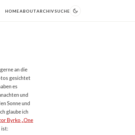
HOME
ABOUT
ARCHIV
SUCHE
gerne an die
otos gesichtet
haben es
hnachten und
nden Sonne und
ich glaube ich
gor Byrko „One
ist: