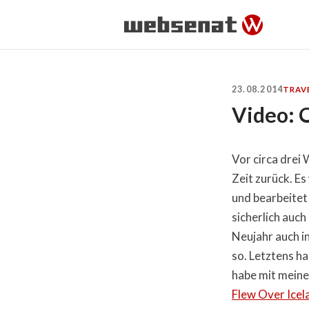
23.08.2014
TRAV
Video: 
Vor circa drei
Zeit zurück. Es
und bearbeitet 
sicherlich auc
Neujahr auch in
so. Letztens ha
habe mit meine
Flew Over Icel