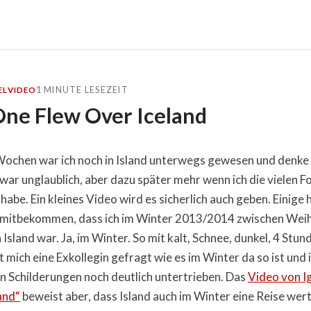
1 MINUTE LESEZEIT
EL
VIDEO
One Flew Over Iceland
 Wochen war ich noch in Island unterwegs gewesen und denke 
 war unglaublich, aber dazu später mehr wenn ich die vielen F
habe. Ein kleines Video wird es sicherlich auch geben. Einige 
h mitbekommen, dass ich im Winter 2013/2014 zwischen Wei
 Island war. Ja, im Winter. So mit kalt, Schnee, dunkel, 4 Stu
t mich eine Exkollegin gefragt wie es im Winter da so ist und 
n Schilderungen noch deutlich untertrieben. Das
Video von I
and“
beweist aber, dass Island auch im Winter eine Reise wert 