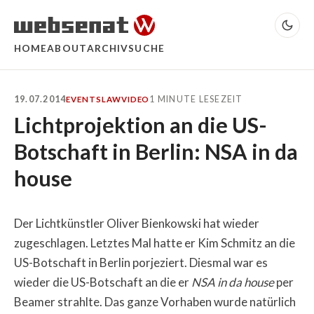
HOME
ABOUT
ARCHIV
SUCHE
19.07.2014
1 MINUTE LESEZEIT
EVENTS
LAW
VIDEO
Lichtprojektion an die US-
Botschaft in Berlin: NSA in da
house
Der Lichtkünstler Oliver Bienkowski hat wieder
zugeschlagen. Letztes Mal hatte er Kim Schmitz an die
US-Botschaft in Berlin porjeziert. Diesmal war es
wieder die US-Botschaft an die er
NSA in da house
per
Beamer strahlte. Das ganze Vorhaben wurde natürlich