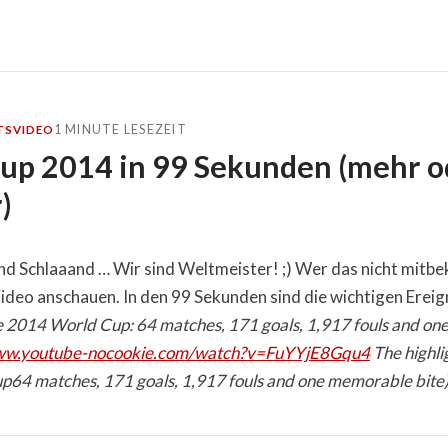
1 MINUTE LESEZEIT
TS
VIDEO
up 2014 in 99 Sekunden (mehr o
)
and Schlaaand … Wir sind Weltmeister! ;) Wer das nicht mitb
Video anschauen. In den 99 Sekunden sind die wichtigen Erei
the 2014 World Cup: 64 matches, 171 goals, 1,917 fouls and o
www.youtube-nocookie.com/watch?v=FuYYjE8Gqu4
The highli
64 matches, 171 goals, 1,917 fouls and one memorable bite)