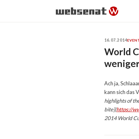
16.07.2014
EVEN
World C
weniger
Ach ja, Schlaa
kann sich das 
highlights of 
bite](
https://
2014 World Cup