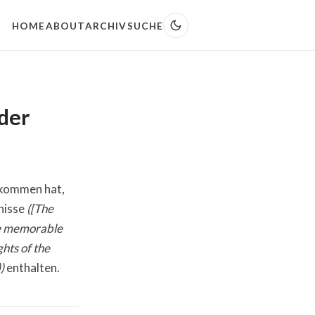
HOME
ABOUT
ARCHIV
SUCHE
der
ekommen hat,
gnisse
([The
ne memorable
ghts of the
)
enthalten.