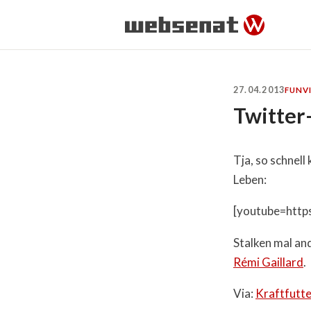
27.04.2013
FUN
V
Twitter-
Tja, so schnell
Leben:
[youtube=htt
Stalken mal an
Rémi Gaillard
.
Via:
Kraftfutt