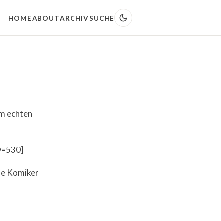
HOME
ABOUT
ARCHIV
SUCHE
im echten
w=530]
che Komiker