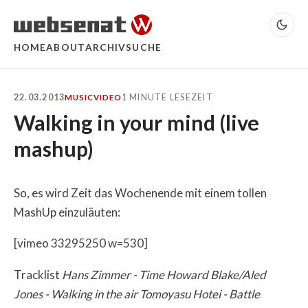
HOME
ABOUT
ARCHIV
SUCHE
22.03.2013
1 MINUTE LESEZEIT
MUSIC
VIDEO
Walking in your mind (live
mashup)
So, es wird Zeit das Wochenende mit einem tollen
MashUp einzuläuten:
[vimeo 33295250 w=530]
Tracklist
Hans Zimmer - Time
Howard Blake/Aled
Jones - Walking in the air
Tomoyasu Hotei - Battle