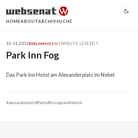
HOME
ABOUT
ARCHIV
SUCHE
15.11.2012
1 MINUTE LESEZEIT
BERLIN
PHOTO
Park Inn Fog
Das Park Inn Hotel am Alexanderplatz im Nebel.
#alexanderplatz
#farbe
#instagram
#winter