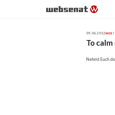
09.06.2012
1
WEB
To calm
Nehmt Euch doc