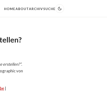
HOME
ABOUT
ARCHIV
SUCHE
tellen?
 erstellen?”
.
fographic von
ibe
|