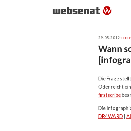
29.05.2012
TECH
Wann so
[infogra
Die Frage stel
Oder reicht ein
firstscribe
bean
Die Infographic
DR4WARD
|
Al