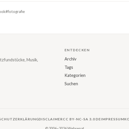
ook
#fotografie
ENTDECKEN
Archiv
tzfundstücke, Musik,
Tags
Kategorien
Suchen
SCHUTZERKLÄRUNG
DISCLAIMER
CC BY-NC-SA 3.0 DE
IMPRESSUM
K
© 2006–2026 Websenat