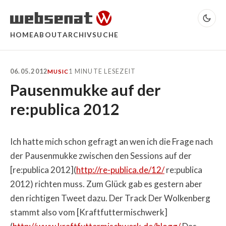
HOME
ABOUT
ARCHIV
SUCHE
06.05.2012
1 MINUTE LESEZEIT
MUSIC
Pausenmukke auf der
re:publica 2012
Ich hatte mich schon gefragt an wen ich die Frage nach
der Pausenmukke zwischen den Sessions auf der
[re:publica 2012](
http://re-publica.de/12/
re:publica
2012) richten muss. Zum Glück gab es gestern aber
den richtigen Tweet dazu. Der Track Der Wolkenberg
stammt also vom [Kraftfuttermischwerk]