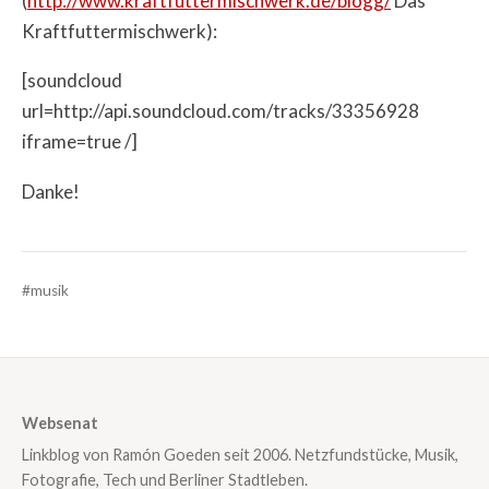
(
http://www.kraftfuttermischwerk.de/blogg/
Das
Kraftfuttermischwerk):
[soundcloud
url=http://api.soundcloud.com/tracks/33356928
iframe=true /]
Danke!
#musik
Websenat
Linkblog von Ramón Goeden seit 2006. Netzfundstücke, Musik,
Fotografie, Tech und Berliner Stadtleben.