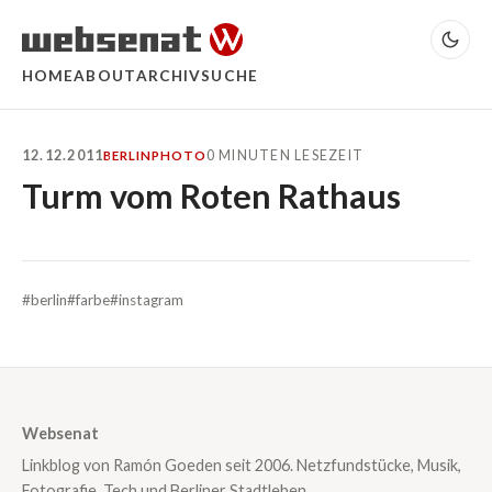
HOME
ABOUT
ARCHIV
SUCHE
12.12.2011
0 MINUTEN LESEZEIT
BERLIN
PHOTO
Turm vom Roten Rathaus
#berlin
#farbe
#instagram
Websenat
Linkblog von Ramón Goeden seit 2006. Netzfundstücke, Musik,
Fotografie, Tech und Berliner Stadtleben.