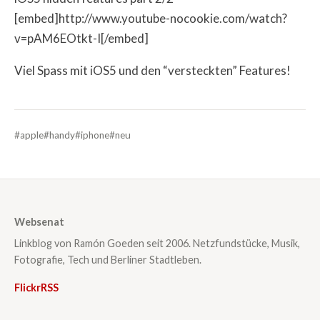
[embed]http://www.youtube-nocookie.com/watch?
v=pAM6EOtkt-I[/embed]
Viel Spass mit iOS5 und den “versteckten” Features!
#apple
#handy
#iphone
#neu
Websenat
Linkblog von Ramón Goeden seit 2006. Netzfundstücke, Musik,
Fotografie, Tech und Berliner Stadtleben.
Flickr
RSS