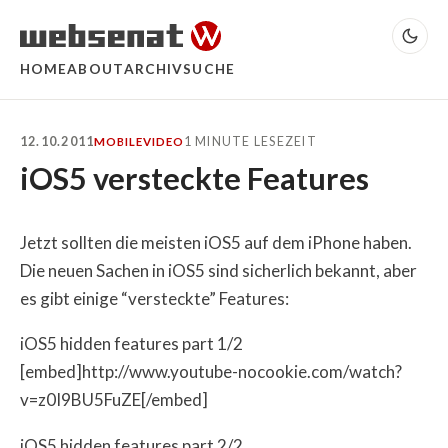
HOME
ABOUT
ARCHIV
SUCHE
12.10.2011
1 MINUTE LESEZEIT
MOBILE
VIDEO
iOS5 versteckte Features
Jetzt sollten die meisten iOS5 auf dem iPhone haben.
Die neuen Sachen in iOS5 sind sicherlich bekannt, aber
es gibt einige “versteckte” Features:
iOS5 hidden features part 1/2
[embed]http://www.youtube-nocookie.com/watch?
v=z0I9BU5FuZE[/embed]
iOS5 hidden features part 2/2