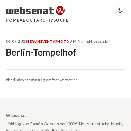
HOME
ABOUT
ARCHIV
SUCHE
06.07.2011
0 MINUTEN LESEZEIT
BERLIN
EVENTS
PHOTO
Berlin-Tempelhof
#berlin
#events
#instagram
#schwarzweiss
Websenat
Linkblog von Ramón Goeden seit 2006. Netzfundstücke, Musik,
Fotografie, Tech und Berliner Stadtleben.