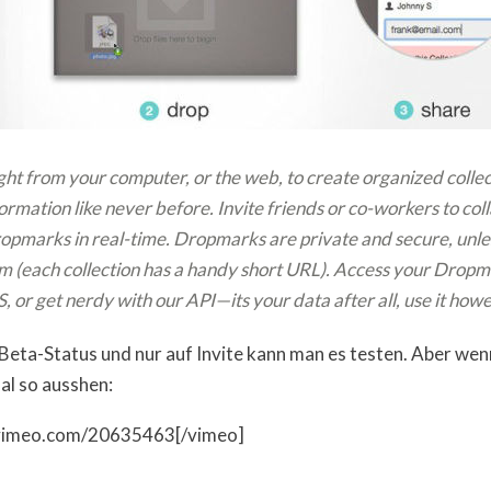
ight from your computer, or the web, to create organized coll
ormation like never before.
Invite friends or co-workers to co
ropmarks in real-time. Dropmarks are private and secure, unl
m (each collection has a handy short URL).
Access your Dropma
 or get nerdy with our API—its your data after all, use it how
Beta-Status und nur auf Invite kann man es testen. Aber wenn 
al so ausshen:
/vimeo.com/20635463[/vimeo]