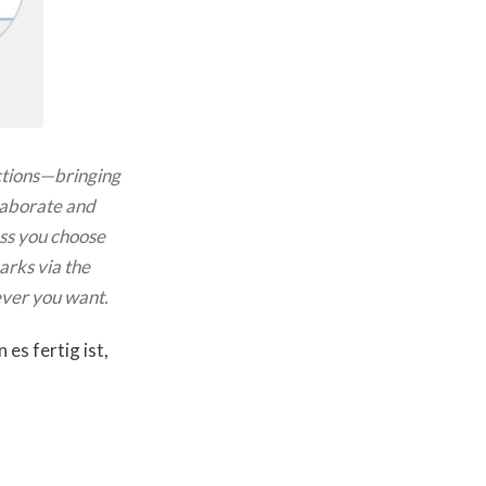
ections—bringing
llaborate and
ess you choose
rks via the
ever you want.
es fertig ist,