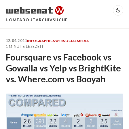
HOME
ABOUT
ARCHIV
SUCHE
12.04.2011
INFOGRAPHICS
WEB
SOCIALMEDIA
1 MINUTE LESEZEIT
Foursquare vs Facebook vs
Gowalla vs Yelp vs BrightKite
vs. Where.com vs Booyah