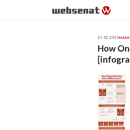
27.02.2011
MARK
How Onl
[infogra