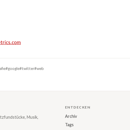
etrics.com
afie
#google
#twitter
#web
ENTDECKEN
Archiv
tzfundstücke, Musik,
Tags