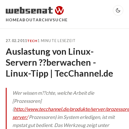
HOME
ABOUT
ARCHIV
SUCHE
27.02.2011
1 MINUTE LESEZEIT
TECH
Auslastung von Linux-
Servern ??berwachen -
Linux-Tipp | TecChannel.de
Wer wissen m??chte, welche Arbeit die
[Prozessoren]
(
http://www.tecchannel.de/produkte/server/prozessor
server/
Prozessoren) im System erledigen, ist mit
mpstat
gut bedient. Das Werkzeug zeigt unter