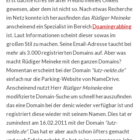
Erst dachte ich es sei alter Freund meines Onkels
gewesen, aber dem ist nicht so. Nach etwas Recherche
im Netz konnte ich herausfinden das
Rüdiger Meineke
anscheinend ein Spezialist im Bereich
Doamingrabbing
ist. Laut Informationen scheint dieser sowas im
großen Stil zu machen. Seine Email-Adresse taucht bei
mehr als 3.000 registrierten Domains auf. Aber was
macht Rüdiger Meineke mit den ganzen Domains?
Momentan erscheint bei der Domain
“lutz-nelde.de”
einfach nur die Parking-Website von NameDrive.
Anscheinend nutzt Herr
Rüdiger Meineke
eine
modifizierte Domain-Suche um schnell herauszufinden
das eine Domain bei der denic wieder verfügbar ist und
registriert diese wieder mit seinem Namen. Dies tat er
zumindest am 16.02.2011 mit der Domain
“lutz-
nelde.de”
. Das hat er aber auch schon öfters gemacht