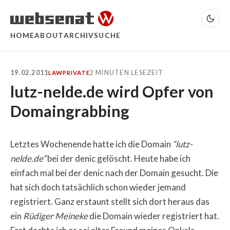
HOME
ABOUT
ARCHIV
SUCHE
19.02.2011
2 MINUTEN LESEZEIT
LAW
PRIVATE
lutz-nelde.de wird Opfer von
Domaingrabbing
Letztes Wochenende hatte ich die Domain
“lutz-
nelde.de”
bei der denic gelöscht. Heute habe ich
einfach mal bei der denic nach der Domain gesucht. Die
hat sich doch tatsächlich schon wieder jemand
registriert. Ganz erstaunt stellt sich dort heraus das
ein
Rüdiger Meineke
die Domain wieder registriert hat.