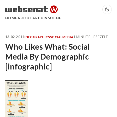
HOME
ABOUT
ARCHIV
SUCHE
13.02.2011
1 MINUTE LESEZEIT
INFOGRAPHICS
SOCIALMEDIA
Who Likes What: Social
Media By Demographic
[infographic]