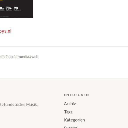
ys.nl
afie
#social-media
#web
ENTDECKEN
Archiv
tzfundstücke, Musik,
Tags
Kategorien