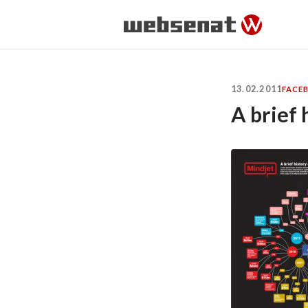
13.02.2011
FACE
A brief 