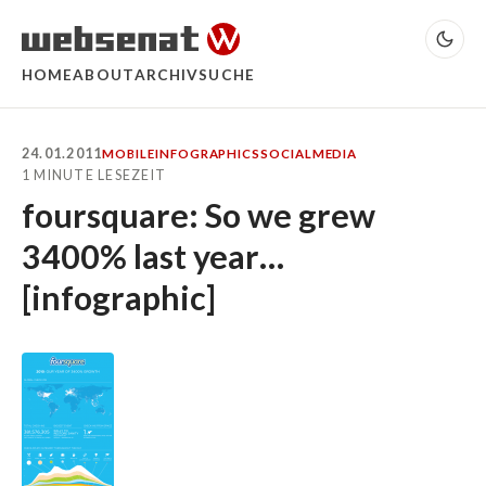
HOME
ABOUT
ARCHIV
SUCHE
24.01.2011
MOBILE
INFOGRAPHICS
SOCIALMEDIA
1 MINUTE LESEZEIT
foursquare: So we grew
3400% last year…
[infographic]