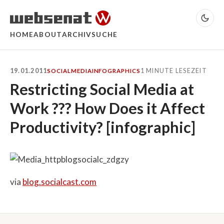
HOME
ABOUT
ARCHIV
SUCHE
19.01.2011
1 MINUTE LESEZEIT
SOCIALMEDIA
INFOGRAPHICS
Restricting Social Media at
Work ??? How Does it Affect
Productivity? [infographic]
via
blog.socialcast.com