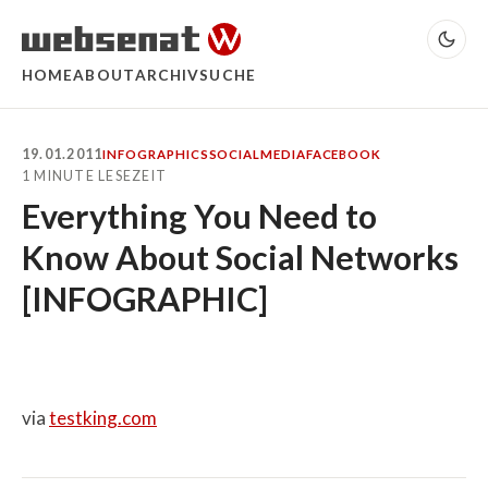
HOME
ABOUT
ARCHIV
SUCHE
19.01.2011
INFOGRAPHICS
SOCIALMEDIA
FACEBOOK
1 MINUTE LESEZEIT
Everything You Need to
Know About Social Networks
[INFOGRAPHIC]
via
testking.com