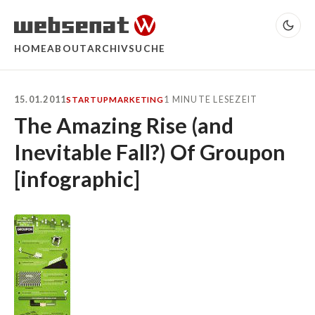
HOME
ABOUT
ARCHIV
SUCHE
15.01.2011
1 MINUTE LESEZEIT
STARTUP
MARKETING
The Amazing Rise (and
Inevitable Fall?) Of Groupon
[infographic]