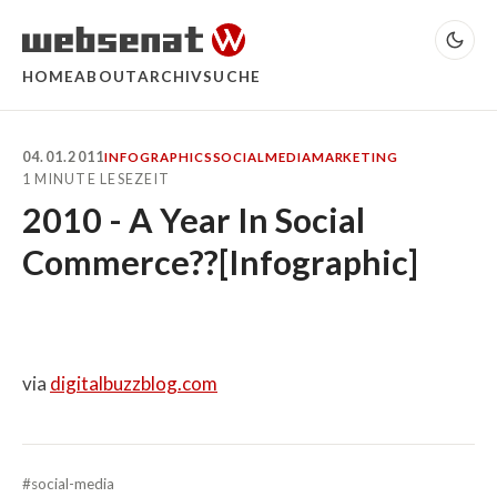
HOME
ABOUT
ARCHIV
SUCHE
04.01.2011
INFOGRAPHICS
SOCIALMEDIA
MARKETING
1 MINUTE LESEZEIT
2010 - A Year In Social
Commerce??[Infographic]
via
digitalbuzzblog.com
#social-media