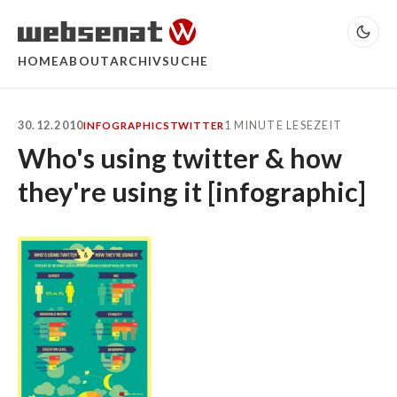
HOME
ABOUT
ARCHIV
SUCHE
30.12.2010
1 MINUTE LESEZEIT
INFOGRAPHICS
TWITTER
Who's using twitter & how
they're using it [infographic]