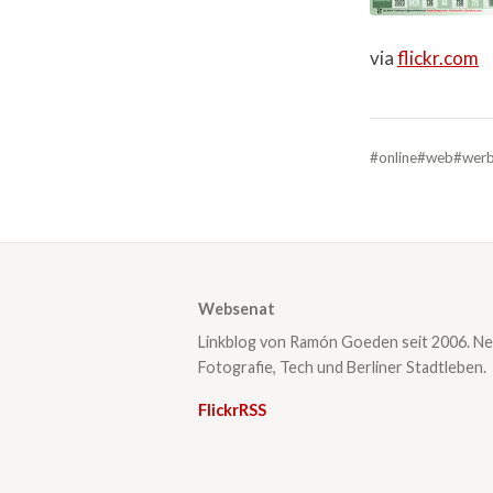
via
flickr.com
#online
#web
#wer
Websenat
Linkblog von Ramón Goeden seit 2006. Ne
Fotografie, Tech und Berliner Stadtleben.
Flickr
RSS