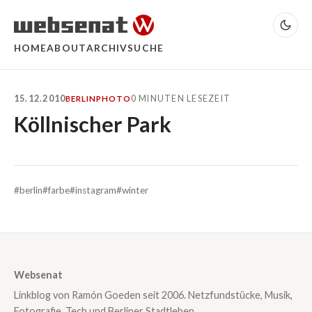
HOME
ABOUT
ARCHIV
SUCHE
15.12.2010
0 MINUTEN LESEZEIT
BERLIN
PHOTO
Köllnischer Park
#berlin
#farbe
#instagram
#winter
Websenat
Linkblog von Ramón Goeden seit 2006. Netzfundstücke, Musik,
Fotografie, Tech und Berliner Stadtleben.