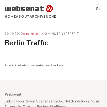
HOME
ABOUT
ARCHIV
SUCHE
30.10.2010
0 MINUTEN LESEZEIT
BERLIN
PHOTO
Berlin Traffic
#berlin
#farbe
#instagram
#street
#verkehr
Websenat
Linkblog von Ramón Goeden seit 2006. Netzfundstücke, Musik,
Fotografie, Tech und Berliner Stadtleben.