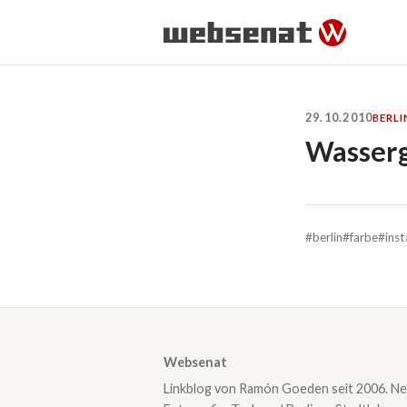
29.10.2010
BERLI
Wasserg
#berlin
#farbe
#ins
Websenat
Linkblog von Ramón Goeden seit 2006. Ne