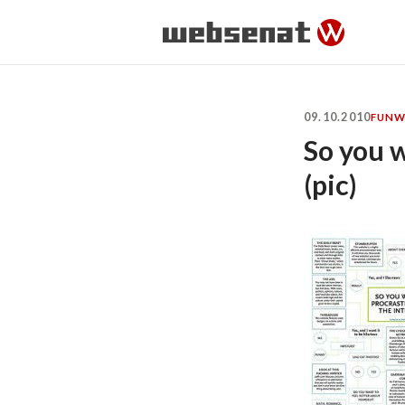
09.10.2010
FUN
W
So you w
(pic)