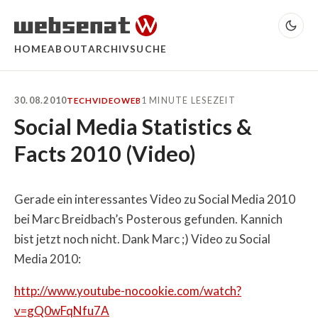
HOME
ABOUT
ARCHIV
SUCHE
30.08.2010
1 MINUTE LESEZEIT
TECH
VIDEO
WEB
Social Media Statistics &
Facts 2010 (Video)
Gerade ein interessantes Video zu Social Media 2010
bei Marc Breidbach’s Posterous gefunden. Kannich
bist jetzt noch nicht. Dank Marc ;) Video zu Social
Media 2010:
http://www.youtube-nocookie.com/watch?
v=gQ0wFqNfu7A