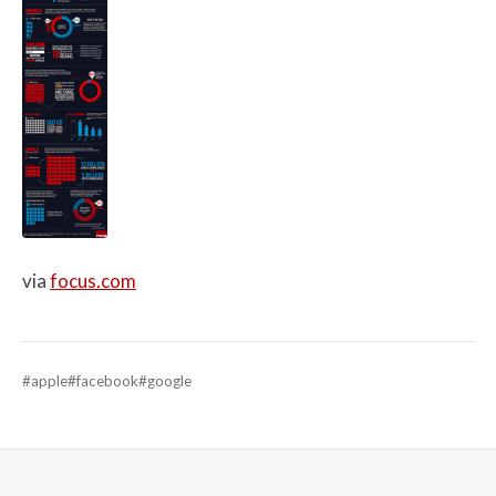
via
focus.com
#apple
#facebook
#google