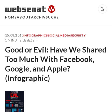
HOME
ABOUT
ARCHIV
SUCHE
15.08.2010
INFOGRAPHICS
SOCIALMEDIA
SECURITY
1 MINUTE LESEZEIT
Good or Evil: Have We Shared
Too Much With Facebook,
Google, and Apple?
(Infographic)