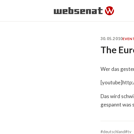
30.05.2010
EVEN
The Eur
Wer das gester
[youtube]http
Das wird schwi
gespannt was si
#deutschland
#tv