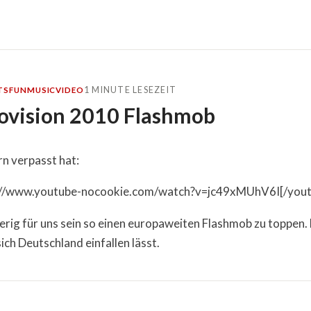
1 MINUTE LESEZEIT
TS
FUN
MUSIC
VIDEO
ovision 2010 Flashmob
n verpasst hat:
://www.youtube-nocookie.com/watch?v=jc49xMUhV6I[/you
erig für uns sein so einen europaweiten Flashmob zu toppen. 
ch Deutschland einfallen lässt.