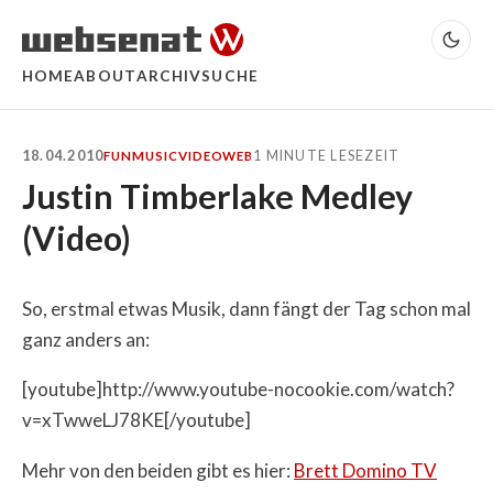
HOME
ABOUT
ARCHIV
SUCHE
18.04.2010
1 MINUTE LESEZEIT
FUN
MUSIC
VIDEO
WEB
Justin Timberlake Medley
(Video)
So, erstmal etwas Musik, dann fängt der Tag schon mal
ganz anders an:
[youtube]http://www.youtube-nocookie.com/watch?
v=xTwweLJ78KE[/youtube]
Mehr von den beiden gibt es hier:
Brett Domino TV