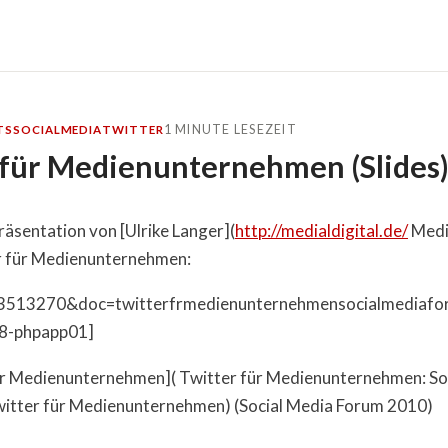
1 MINUTE LESEZEIT
TS
SOCIALMEDIA
TWITTER
 für Medienunternehmen (Slides
räsentation von [Ulrike Langer](
http://medialdigital.de/
Media
 für Medienunternehmen:
d=3513270&doc=twitterfrmedienunternehmensocialmediafo
8-phpapp01]
für Medienunternehmen]( Twitter für Medienunternehmen: So
itter für Medienunternehmen) (Social Media Forum 2010)