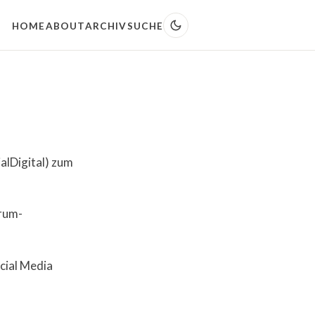
HOME
ABOUT
ARCHIV
SUCHE
)
lDigital) zum
rum-
cial Media