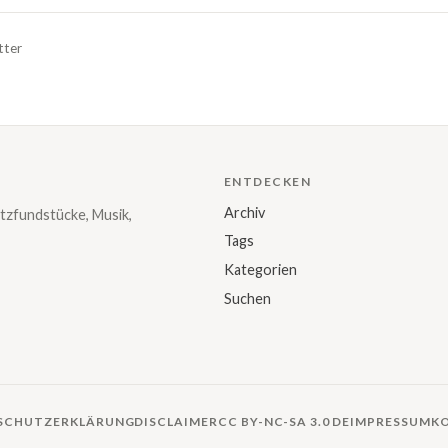
tter
ENTDECKEN
Archiv
tzfundstücke, Musik,
Tags
Kategorien
Suchen
SCHUTZERKLÄRUNG
DISCLAIMER
CC BY-NC-SA 3.0 DE
IMPRESSUM
K