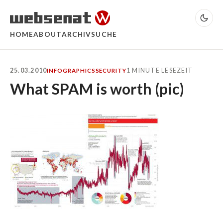
HOME
ABOUT
ARCHIV
SUCHE
25.03.2010
1 MINUTE LESEZEIT
INFOGRAPHICS
SECURITY
What SPAM is worth (pic)