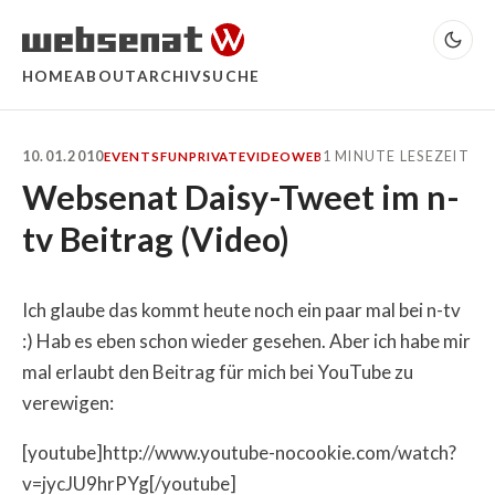
HOME
ABOUT
ARCHIV
SUCHE
10.01.2010
1 MINUTE LESEZEIT
EVENTS
FUN
PRIVATE
VIDEO
WEB
Websenat Daisy-Tweet im n-
tv Beitrag (Video)
Ich glaube das kommt heute noch ein paar mal bei n-tv
:) Hab es eben schon wieder gesehen. Aber ich habe mir
mal erlaubt den Beitrag für mich bei YouTube zu
verewigen:
[youtube]http://www.youtube-nocookie.com/watch?
v=jycJU9hrPYg[/youtube]