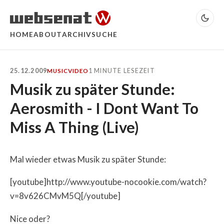
HOME
ABOUT
ARCHIV
SUCHE
25.12.2009
1 MINUTE LESEZEIT
MUSIC
VIDEO
Musik zu später Stunde:
Aerosmith - I Dont Want To
Miss A Thing (Live)
Mal wieder etwas Musik zu später Stunde:
[youtube]http://www.youtube-nocookie.com/watch?
v=8v626CMvM5Q[/youtube]
Nice oder?