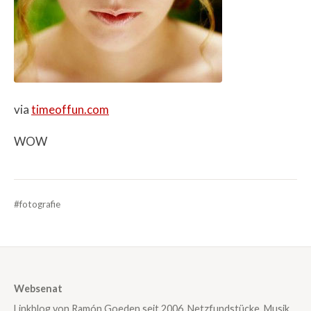
via
timeoffun.com
WOW
#fotografie
Websenat
Linkblog von Ramón Goeden seit 2006. Netzfundstücke, Musik,