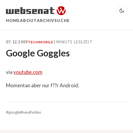
HOME
ABOUT
ARCHIV
SUCHE
07.12.2009
1 MINUTE LESEZEIT
TECH
MOBILE
Google Goggles
via
youtube.com
Momentan aber nur f??r Android.
#google
#neu
#video