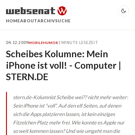
HOME
ABOUT
ARCHIV
SUCHE
04.12.2009
1 MINUTE LESEZEIT
MOBILE
HUMOR
Scheibes Kolumne: Mein
iPhone ist voll! - Computer |
STERN.DE
stern.de
-Kolumnist Scheibe wei?? nicht mehr weiter:
Sein iPhone ist “voll”. Auf den elf Seiten, auf denen
sich die Apps platzieren lassen, ist kein einziges
Fitzelchen Platz mehr frei. Wie konnte es Apple nur
so weit kommen lassen? Und wie umgeht man die