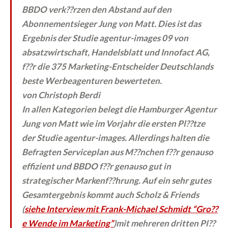
BBDO verk??rzen den Abstand auf den
Abonnementsieger Jung von Matt. Dies ist das
Ergebnis der Studie agentur-images 09 von
absatzwirtschaft, Handelsblatt und Innofact AG,
f??r die 375 Marketing-Entscheider Deutschlands
beste Werbeagenturen bewerteten.
von Christoph Berdi
In allen Kategorien belegt die Hamburger Agentur
Jung von Matt wie im Vorjahr die ersten Pl??tze
der Studie agentur-images. Allerdings halten die
Befragten Serviceplan aus M??nchen f??r genauso
effizient und BBDO f??r genauso gut in
strategischer Markenf??hrung. Auf ein sehr gutes
Gesamtergebnis kommt auch Scholz & Friends
(
siehe Interview mit Frank-Michael Schmidt “Gro??
e Wende im Marketing”
)mit mehreren dritten Pl??