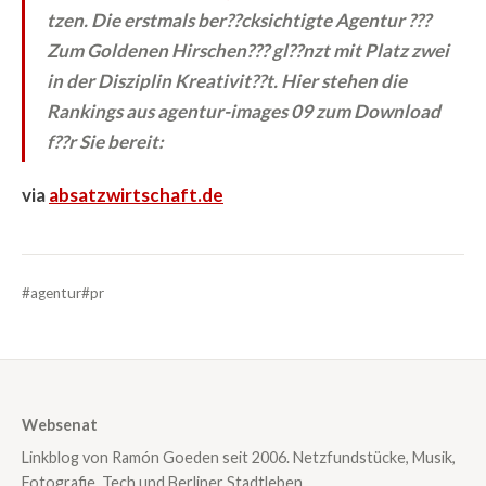
tzen. Die erstmals ber??cksichtigte Agentur ???
Zum Goldenen Hirschen??? gl??nzt mit Platz zwei
in der Disziplin Kreativit??t. Hier stehen die
Rankings aus agentur-images 09 zum Download
f??r Sie bereit:
via
absatzwirtschaft.de
#agentur
#pr
Websenat
Linkblog von Ramón Goeden seit 2006. Netzfundstücke, Musik,
Fotografie, Tech und Berliner Stadtleben.