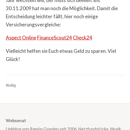
Jahr wechseln will, der muss sich beeilen. Bis
30.11.2009 hat man noch die Möglichkeit. Damit die
Entscheidung leichter fällt, hier noch einige
Versicherungsvergleiche:
Aspect Online
FinanceScout24
Check24
Vielleicht helfen sie Euch etwas Geld zu sparen. Viel
Glück!
#billig
Websenat
Linkblog von Ramón Goeden seit 2006. Netzfundstücke, Musik,