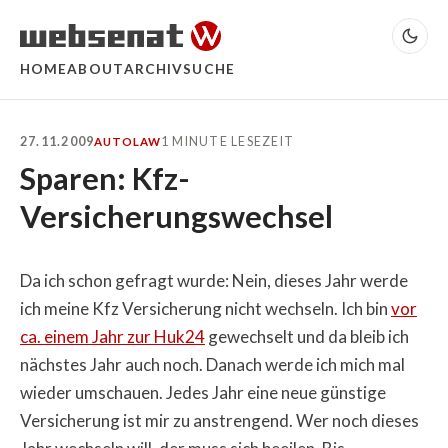
HOME
ABOUT
ARCHIV
SUCHE
27.11.2009
1 MINUTE LESEZEIT
AUTO
LAW
Sparen: Kfz-
Versicherungswechsel
Da ich schon gefragt wurde: Nein, dieses Jahr werde
ich meine Kfz Versicherung nicht wechseln. Ich bin
vor
ca. einem Jahr zur Huk24
gewechselt und da bleib ich
nächstes Jahr auch noch. Danach werde ich mich mal
wieder umschauen. Jedes Jahr eine neue günstige
Versicherung ist mir zu anstrengend. Wer noch dieses