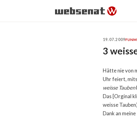
19.07.2009
FUN
M
3 weiss
Hätte nie von 
Uhr feiert, mit
weisse Tauben
Das [Orginal kl
weisse Tauben)
Dank an meine 