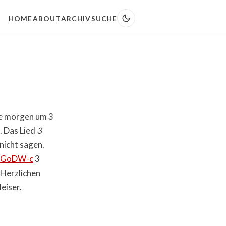
HOME
ABOUT
ARCHIV
SUCHE
te morgen um 3
. Das Lied
3
 nicht sagen.
frGoDW-c
3
 Herzlichen
eiser.