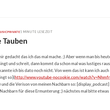
1 MINUTE LESEZEIT
USIC
PRIVATE
e Tauben
mir gedacht das ich das mal mache. ;) Aber wenn man bis heu
singt und schreit, dann kommt da schon mal was lustiges raus
kannte ich bis dato noch nicht. Von wem das ist kann ich auch
ingt so](
http://www.youtube-nocookie.com/watch?v=Nhm
 und die Verison von meinen Nachbarn so: [display_podcast]
Nachbarn für diese Ermunterung ;) nächstes mal bitte etwas l