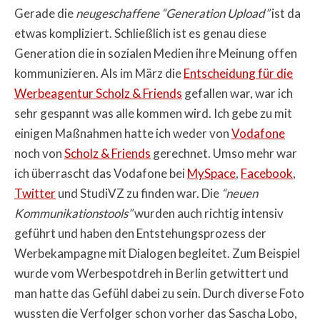
Gerade die
neugeschaffene “Generation Upload”
ist da
etwas kompliziert. Schließlich ist es genau diese
Generation die in sozialen Medien ihre Meinung offen
kommunizieren. Als im März die
Entscheidung für die
Werbeagentur Scholz & Friends
gefallen war, war ich
sehr gespannt was alle kommen wird. Ich gebe zu mit
einigen Maßnahmen hatte ich weder von
Vodafone
noch von
Scholz & Friends
gerechnet. Umso mehr war
ich überrascht das Vodafone bei
MySpace
,
Facebook
,
Twitter
und StudiVZ zu finden war. Die
“neuen
Kommunikationstools”
wurden auch richtig intensiv
geführt und haben den Entstehungsprozess der
Werbekampagne mit Dialogen begleitet. Zum Beispiel
wurde vom Werbespotdreh in Berlin getwittert und
man hatte das Gefühl dabei zu sein. Durch diverse Foto
wussten die Verfolger schon vorher das Sascha Lobo,