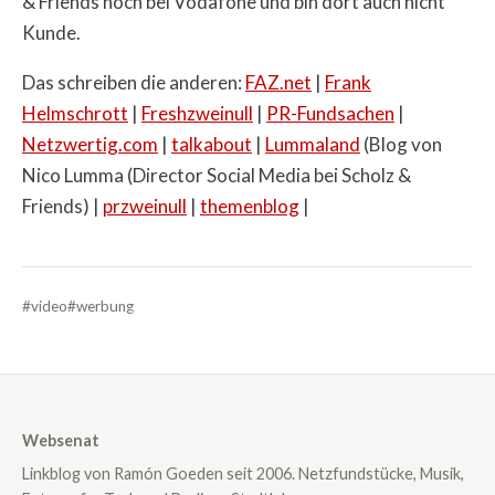
& Friends noch bei Vodafone und bin dort auch nicht
Kunde.
Das schreiben die anderen:
FAZ.net
|
Frank
Helmschrott
|
Freshzweinull
|
PR-Fundsachen
|
Netzwertig.com
|
talkabout
|
Lummaland
(Blog von
Nico Lumma (Director Social Media bei Scholz &
Friends) |
przweinull
|
themenblog
|
#video
#werbung
Websenat
Linkblog von Ramón Goeden seit 2006. Netzfundstücke, Musik,